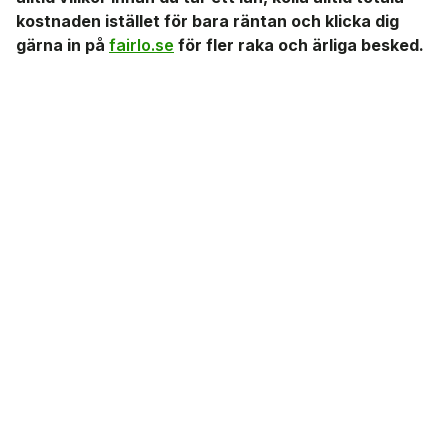
kostnaden istället för bara räntan och klicka dig
gärna in på
fairlo.se
för fler raka och ärliga besked.
4.7
4500+ reviews
4.8
500+ reviews