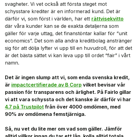
svagheter. Vi vet också att första steget mot
schysstare krediter är en informerad kund. Det är
därför vi, som först i världen, har ett
rättvisekvitto
där våra kunder kan se de exakta detaljerna som
gäller för varje uttag, det finanstöntar kallar för “unit
economics”. Det som alla andra kreditbolag anstränger
sig för att dölja lyfter vi upp till en huvudroll, för att det
är det bästa sättet vi kan leva upp till ordet “fair” i vårt
namn.
Det är ingen slump att vi, som enda svenska kredit,
är
impactcertifierade av B Corp
vilket bevisar vår
passion för transparens och ärlighet. På Fairlo gillar
vi att vara schyssta och det kanske är därför vi har
4.7 på Trustpilot
från över 4000 omdömen, med
90% av omdömena femstjärniga.
Så, nu vet du lite mer om vad som gäller. Jämför
alltid villkor innan du tar ett lån, kolla alltid totala