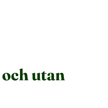
4.8
00+ reviews
t och utan