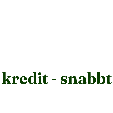
4.7
4500+ reviews
5
 kredit - snabb