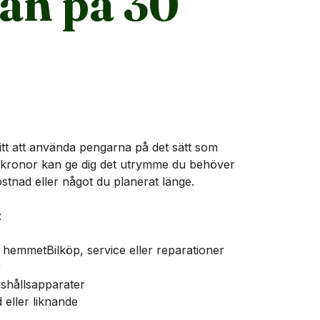
ån på 30
itt att använda pengarna på det sätt som
00 kronor kan ge dig det utrymme du behöver
tnad eller något du planerat länge.
:
i hemmetBilköp, service eller reparationer
r
ushållsapparater
eller liknande