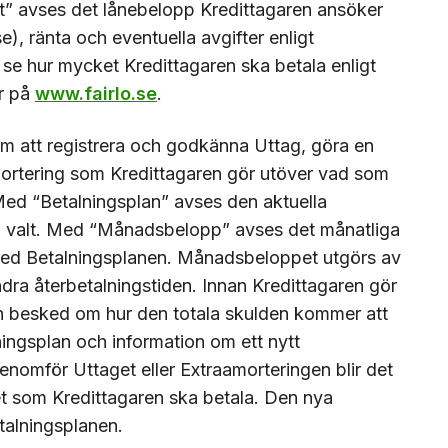
t” avses det lånebelopp Kredittagaren ansöker
se)
, ränta och eventuella avgifter enligt
 se hur mycket Kredittagaren ska betala enligt
or på
www.fairlo.se
.
 att registrera och godkänna Uttag, göra en
ortering som Kredittagaren gör utöver vad som
ed “Betalningsplan” avses den aktuella
en valt. Med “Månadsbelopp” avses det månatliga
 med Betalningsplanen. Månadsbeloppet utgörs av
ndra återbetalningstiden. Innan Kredittagaren gör
ren besked om hur den totala skulden kommer att
ningsplan och information om ett nytt
nomför Uttaget eller Extraamorteringen blir det
 som Kredittagaren ska betala. Den nya
talningsplanen.