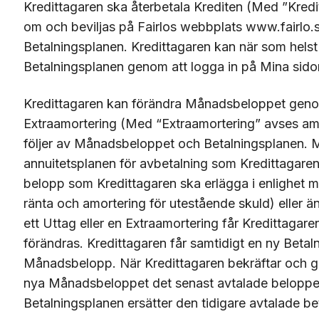
Kredittagaren ska återbetala Krediten (
Med ”Kredi
om och beviljas på Fairlos webbplats www.fairlo.
Betalningsplanen. Kredittagaren kan när som helst
Betalningsplanen genom att logga in på Mina sid
Kredittagaren kan förändra Månadsbeloppet genom
Extraamortering (
Med “Extraamortering” avses am
följer av Månadsbeloppet och Betalningsplanen. M
annuitetsplanen för avbetalning som Kredittagar
belopp som Kredittagaren ska erlägga i enlighet
ränta och amortering för utestående skuld)
eller ä
ett Uttag eller en Extraamortering får Kredittaga
förändras. Kredittagaren får samtidigt en ny Betal
Månadsbelopp. När Kredittagaren bekräftar och ge
nya Månadsbeloppet det senast avtalade beloppet
Betalningsplanen ersätter den tidigare avtalade be