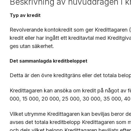
Beskrivning av huvuddragen i k
Typ av kredit
Revolverande kontokredit som ger Kredittagaren (
kredit eller har ingått ett kreditavtal med Kreditgiv
ges utan säkerhet.
Det sammanlagda kreditbeloppet
Detta är den övre kreditgräns eller det totala belo
Kredittagaren kan ansöka om kredit på något av fö
000, 15 000, 20 000, 25 000, 30 000, 35 000, 40
Vilket utrymme Kredittagaren kan beviljas beror d
avses det totala kreditbelopp Kredittagaren som m
och dels vilket belopp Kredittagaren beviljats eft