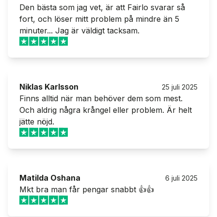
Omdöme av Eduardo Alvarez
Den bästa som jag vet, är att Fairlo svarar så
fort, och löser mitt problem på mindre än 5
minuter... Jag är väldigt tacksam.
Eduardo Alvarez
Original omdöme
Niklas Karlsson
25 juli 2025
Omdöme av Niklas Karlsson
Finns alltid när man behöver dem som mest.
Och aldrig några krångel eller problem. Är helt
jätte nöjd.
Niklas Karlsson
Original omdöme
Matilda Oshana
6 juli 2025
Omdöme av Matilda Oshana
Mkt bra man får pengar snabbt 👍👍
Matilda Oshana