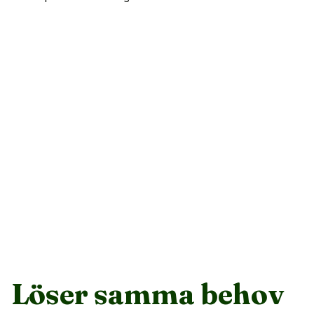
4.7
4500+ reviews
4.8
500+ reviews
Löser samma behov