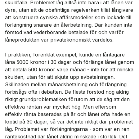
skuldfälla. Problemet låg alltså inte bara i att lånen var
dyra, utan att de obefintliga regelverken tillät långivare
att konstruera cyniska affärsmodeller som lockade till
förlängning snarare än återbetalning. Där kunden inte
förstod vad vederbörande betalade för och varför
låneprodukten var privatekonomiskt värdelös.
I praktiken, förenklat exempel, kunde en låntagare
låna 5000 kronor i 30 dagar och förlänga lånet genom
att betala 500 kronor varje månad - inte för att minska
skulden, utan för att skjuta upp avbetalningen.
Skillnaden mellan månadsbetalning och förlängning
förbisågs ofta i debatten. De flesta förstod nog aldrig
riktigt grundproblematiken förutom att de såg att den
effektiva räntan var mycket hög. Men eftersom
effektiv ränta baserades på år och lånet ofta hade en
löptid på 30 dagar, så var det inte riktigt där problemet
låg. Problemet var förlängningarna - som var en ren
räntekostnad där lånet aldrig minskade i storlek. Det