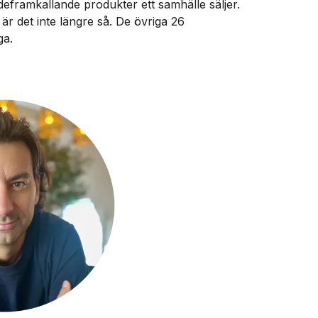
deframkallande produkter ett samhälle säljer.
r det inte längre så. De övriga 26
ga.