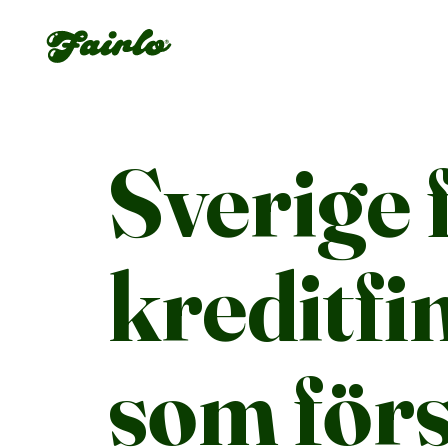
Fairlo
Sverige 
kreditfi
som förs