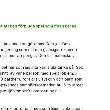
t att helt förbjuda spel som finansieras
t spelande kan göra med familjer. Den
ar ingenting som det den glansiga reklamen
n tar mer än pengar. Den tar människor.
å det här som jag inte kan sluta tänka på. Sex
nitt, av varje person med spelproblem. I
0 partners, föräldrar, syskon och barn som
pskattade samhällskostnaden är 16 miljarder
sta självmordsfrekvensen av alla
 vid köksbord, partners som ligger vakna sent