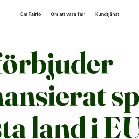
Om Fairlo
Om att vara fair
Kundtjänst
förbjuder
nansierat s
ta land i E