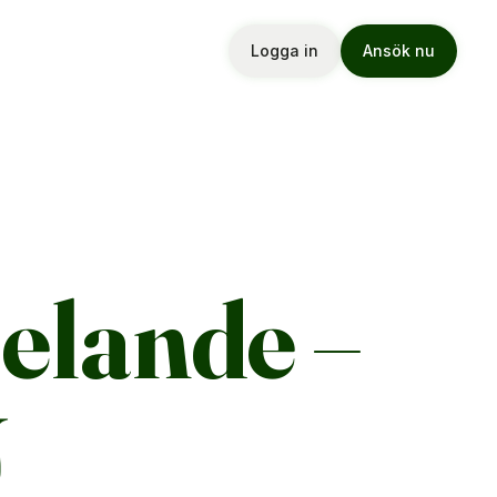
Logga in
Ansök nu
pelande –
U