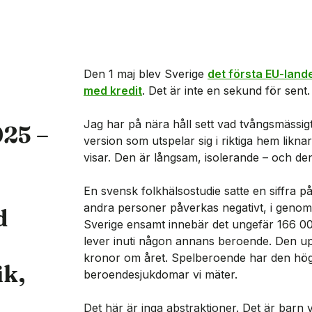
Den 1 maj blev Sverige
det första EU-lande
med kredit
. Det är inte en sekund för sent.
Jag har på nära håll sett vad tvångsmässig
025 –
version som utspelar sig i riktiga hem likn
visar. Den är långsam, isolerande – och de
En svensk folkhälsostudie satte en siffra p
andra personer påverkas negativt, i genoms
d
Sverige ensamt innebär det ungefär 166 00
lever inuti någon annans beroende. Den up
kronor om året. Spelberoende har den hög
ik,
beroendesjukdomar vi mäter.
Det här är inga abstraktioner. Det är barn