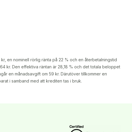
, en nominell rörlig ränta på 22 % och en återbetalningstid 
4 kr. Den effektiva räntan är 28,18 % och det totala beloppet 
ingår en månadsavgift om 59 kr. Därutöver tillkommer en 
rat i samband med att krediten tas i bruk.
B Corp-certifierade